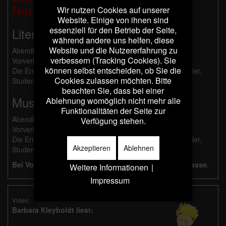
Nur Barzahlung möglich!
Wir nutzen Cookies auf unserer
Website. Einige von ihnen sind
essenziell für den Betrieb der Seite,
Literarische Programme:
während andere uns helfen, diese
Website und die Nutzererfahrung zu
Abendkasse: 21 €, ermäßigt 11 €
verbessern (Tracking Cookies). Sie
Vorverkauf: 20 €, ermäßigt 10 €
können selbst entscheiden, ob Sie die
Die Ermäßigung gilt für Schwerbehinderte ab 50%, Schüler,
Cookies zulassen möchten. Bitte
Studenten und Besucher mit Dortmund Pass.
beachten Sie, dass bei einer
Musikalische Programme:
Ablehnung womöglich nicht mehr alle
Funktionalitäten der Seite zur
Abendkasse: 26 €, ermäßigt 14 €
Verfügung stehen.
Vorverkauf: 25 €, ermäßigt 13 €
Die Ermäßigung gilt für Schwerbehinderte ab 50%, Schüler,
Akzeptieren
Ablehnen
Studenten und Besucher mit Dortmund Pass.
Bei Vorverkauf erfolgt die Bezahlung an der Abendkasse.
Weitere Informationen
|
Impressum
Video:
Barbara Kleyboldt liest: