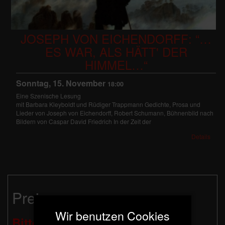
JOSEPH VON EICHENDORFF: “…
ES WAR, ALS HÄTT' DER
HIMMEL…“
Sonntag, 15. November
18:00
Eine Szenische Lesung
mit Barbara Kleyboldt und Rüdiger Trappmann Gedichte, Prosa und
Lieder von Joseph von Eichendorff, Robert Schumann, Bühnenbild nach
Bildern von Caspar David Friedrich In der Zeit der
Details
Preise:
Wir benutzen Cookies
Bitte beachten Sie: