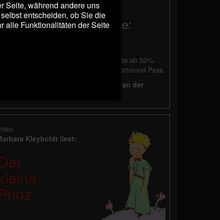
Pass.
der Seite, während andere uns
selbst entscheiden, ob Sie die
Musikalische Programme:
alle Funktionalitäten der Seite
Abendkasse: 26 €, ermäßigt 14 €
Vorverkauf: 25 €, ermäßigt 13 €
Die Ermäßigung gilt für Schwerbehinderte ab 50%,
Schüler, Studenten und Besucher mit Dortmund Pass.
Bei Vorverkauf erfolgt die Bezahlung an der
Abendkasse.
Video:
Barbara Kleyboldt liest:
Der
kleine
Prinz