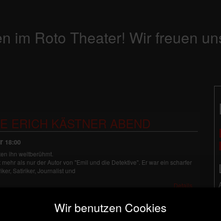
n im Roto Theater! Wir freuen un
E ERICH KÄSTNER ABEND
r
18:00
en ihn weltberühmt.
 mehr als nur der Autor von "Emil und die Detektive". Er war ein scharfer
ker, Satiriker, Journalist und
Details
Wir benutzen Cookies
E ERICH KÄSTNER ABEND