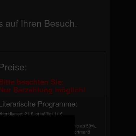
s auf Ihren Besuch.
Preise:
Bitte beachten Sie:
Nur Barzahlung möglich!
Literarische Programme:
Abendkasse: 21 €, ermäßigt 11 €
Vorverkauf: 20 €, ermäßigt 10 €
Die Ermäßigung gilt für Schwerbehinderte ab 50%,
Schüler, Studenten und Besucher mit Dortmund