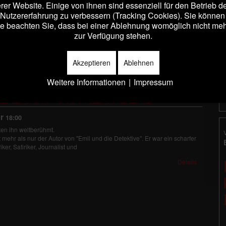
er Website. Einige von ihnen sind essenziell für den Betrieb 
 Nutzererfahrung zu verbessern (Tracking Cookies). Sie können 
:00
e beachten Sie, dass bei einer Ablehnung womöglich nicht mehr 
en ihn weltberühmt.
zur Verfügung stehen.
 mehr als nur der Autor von "Emil und die Detektive". Er war ein scharfer
ker, Satiriker, Journalist und
Akzeptieren
Ablehnen
Details
Weitere Informationen
|
Impressum
E ERICH KÄSTNER ABEND
r
18:00
en ihn weltberühmt.
 mehr als nur der Autor von "Emil und die Detektive". Er war ein scharfer
ker, Satiriker, Journalist und
Details