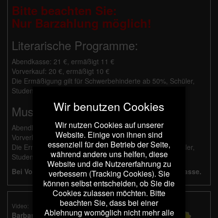
Bitte beachten Sie:
Nur Barzahlung möglich!
Literarische Programme:
Abendkasse: 21 €, ermäßigt 11 €
Vorverkauf: 20 €, ermäßigt 10 €
Die Ermäßigung gilt für Schwerbehinderte ab 50%, Schüler,
Studenten und Besucher mit Dortmund Pass.
Wir benutzen Cookies
Musikalische Programme:
Wir nutzen Cookies auf unserer
Abendkasse: 26 €, ermäßigt 14 €
Website. Einige von ihnen sind
Vorverkauf: 25 €, ermäßigt 13 €
essenziell für den Betrieb der Seite,
Die Ermäßigung gilt für Schwerbehinderte ab 50%, Schüler,
während andere uns helfen, diese
Studenten und Besucher mit Dortmund Pass.
Website und die Nutzererfahrung zu
Bei Vorverkauf erfolgt die Bezahlung an der Abendkasse.
verbessern (Tracking Cookies). Sie
können selbst entscheiden, ob Sie die
Cookies zulassen möchten. Bitte
beachten Sie, dass bei einer
Video:
Ablehnung womöglich nicht mehr alle
Barbara Kleyboldt liest: