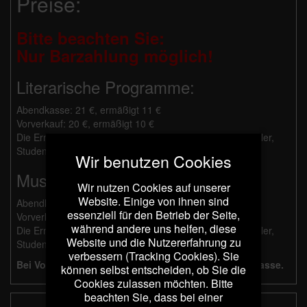
Preise:
Bitte beachten Sie:
Nur Barzahlung möglich!
Literarische Programme:
Abendkasse: 21 €, ermäßigt 11 €
Vorverkauf: 20 €, ermäßigt 10 €
Die Ermäßigung gilt für Schwerbehinderte ab 50%, Schüler,
Studenten und Besucher mit Dortmund Pass.
Wir benutzen Cookies
Musikalische Programme:
Wir nutzen Cookies auf unserer
Website. Einige von ihnen sind
Abendkasse: 26 €, ermäßigt 14 €
essenziell für den Betrieb der Seite,
Vorverkauf: 25 €, ermäßigt 13 €
während andere uns helfen, diese
Die Ermäßigung gilt für Schwerbehinderte ab 50%, Schüler,
Website und die Nutzererfahrung zu
Studenten und Besucher mit Dortmund Pass.
verbessern (Tracking Cookies). Sie
Bei Vorverkauf erfolgt die Bezahlung an der Abendkasse.
können selbst entscheiden, ob Sie die
Cookies zulassen möchten. Bitte
beachten Sie, dass bei einer