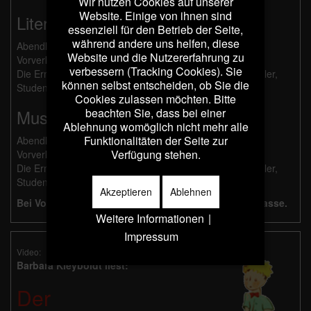
Wir nutzen Cookies auf unserer
Website. Einige von ihnen sind
Literarische Programme:
essenziell für den Betrieb der Seite,
während andere uns helfen, diese
Abendkasse: 21 €, ermäßigt 11 €
Website und die Nutzererfahrung zu
Vorverkauf: 20 €, ermäßigt 10 €
verbessern (Tracking Cookies). Sie
Die Ermäßigung gilt für Schwerbehinderte ab 50%, Schüler,
können selbst entscheiden, ob Sie die
Studenten und Besucher mit Dortmund Pass.
Cookies zulassen möchten. Bitte
beachten Sie, dass bei einer
Musikalische Programme:
Ablehnung womöglich nicht mehr alle
Funktionalitäten der Seite zur
Abendkasse: 26 €, ermäßigt 14 €
Verfügung stehen.
Vorverkauf: 25 €, ermäßigt 13 €
Die Ermäßigung gilt für Schwerbehinderte ab 50%, Schüler,
Studenten und Besucher mit Dortmund Pass.
Akzeptieren
Ablehnen
Bei Vorverkauf erfolgt die Bezahlung an der Abendkasse.
Weitere Informationen
|
Impressum
Video:
Barbara Kleyboldt liest:
Der