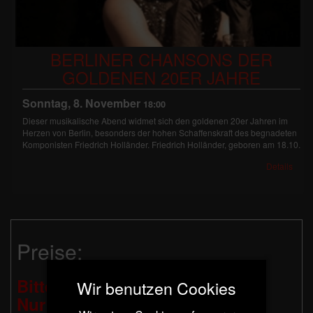
BERLINER CHANSONS DER
GOLDENEN 20ER JAHRE
Sonntag, 8. November
18:00
Dieser musikalische Abend widmet sich den goldenen 20er Jahren im
Herzen von Berlin, besonders der hohen Schaffenskraft des begnadeten
Komponisten Friedrich Holländer. Friedrich Holländer, geboren am 18.10.
Details
Preise:
Bitte beachten Sie:
Wir benutzen Cookies
Nur Barzahlung möglich!