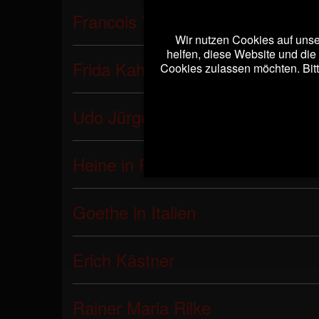
Francois Villon
Wir nutzen Cookies auf unser
helfen, diese Website und die
Frida Kahlo
Cookies zulassen möchten. Bitt
Udo Jürgens
Heine in Paris
Goethe in Italien
Erich Kästner
Rainer Maria Rilke