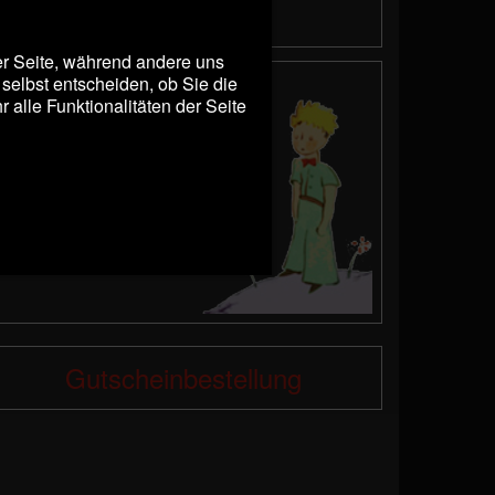
Abendkasse.
der Seite, während andere uns
selbst entscheiden, ob Sie die
Video:
alle Funktionalitäten der Seite
Barbara Kleyboldt liest:
Der
kleine
Prinz
Gutscheinbestellung