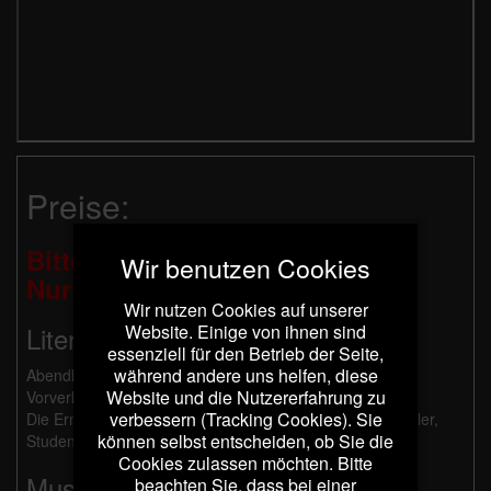
Preise:
Bitte beachten Sie:
Wir benutzen Cookies
Nur Barzahlung möglich!
Wir nutzen Cookies auf unserer
Website. Einige von ihnen sind
Literarische Programme:
essenziell für den Betrieb der Seite,
während andere uns helfen, diese
Abendkasse: 21 €, ermäßigt 11 €
Website und die Nutzererfahrung zu
Vorverkauf: 20 €, ermäßigt 10 €
verbessern (Tracking Cookies). Sie
Die Ermäßigung gilt für Schwerbehinderte ab 50%, Schüler,
können selbst entscheiden, ob Sie die
Studenten und Besucher mit Dortmund Pass.
Cookies zulassen möchten. Bitte
Musikalische Programme:
beachten Sie, dass bei einer