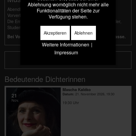
Ablehnung womöglich nicht mehr alle
Abendkasse: 26 €, ermäßigt 14 €
Funktionalitäten der Seite zur
Vorverkauf: 25 €, ermäßigt 13 €
Verfügung stehen.
Die Ermäßigung gilt für Schwerbehinderte ab 50%, Schüler,
Studenten und Besucher mit Dortmund Pass.
Akzeptieren
Ablehnen
Bei Vorverkauf erfolgt die Bezahlung an der Abendkasse.
Weitere Informationen
|
Impressum
Gutscheinbestellung
Bedeutende Dichterinnen
Mascha Kaléko
21. November 2026, 19:30
Datum:
21
Nov.
19:30 Uhr