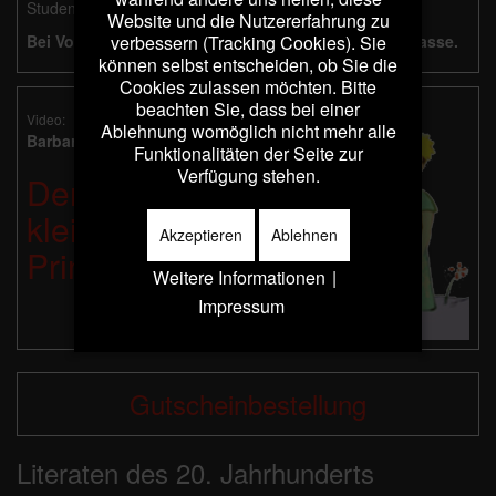
Studenten und Besucher mit Dortmund Pass.
Website und die Nutzererfahrung zu
verbessern (Tracking Cookies). Sie
Bei Vorverkauf erfolgt die Bezahlung an der Abendkasse.
können selbst entscheiden, ob Sie die
Cookies zulassen möchten. Bitte
beachten Sie, dass bei einer
Video:
Ablehnung womöglich nicht mehr alle
Barbara Kleyboldt liest:
Funktionalitäten der Seite zur
Verfügung stehen.
Der
kleine
Akzeptieren
Ablehnen
Prinz
Weitere Informationen
|
Impressum
Gutscheinbestellung
Literaten des 20. Jahrhunderts