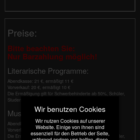
Preise:
Bitte beachten Sie:
Nur Barzahlung möglich!
Literarische Programme:
Abendkasse: 21 €, ermäßigt 11 €
Vorverkauf: 20 €, ermäßigt 10 €
Die Ermäßigung gilt für Schwerbehinderte ab 50%, Schüler,
Studenten und Besucher mit Dortmund Pass.
Wir benutzen Cookies
Musikalische Programme:
Wir nutzen Cookies auf unserer
Abendkasse: 26 €, ermäßigt 14 €
Website. Einige von ihnen sind
Vorverkauf: 25 €, ermäßigt 13 €
essenziell für den Betrieb der Seite,
Die Ermäßigung gilt für Schwerbehinderte ab 50%, Schüler,
während andere uns helfen, diese