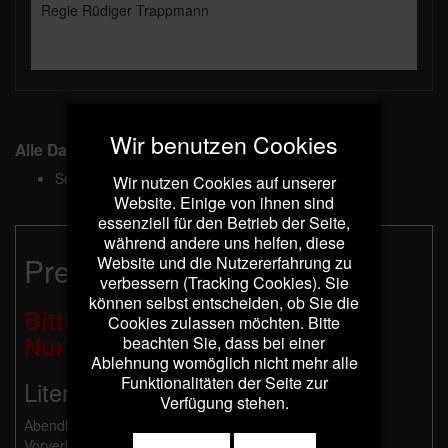
Regie Rüdiger Trappmann
Wir benutzen Cookies
Alle Daten
Sonntag, 21. Juni
Wir nutzen Cookies auf unserer
18:00
Website. Einige von ihnen sind
essenziell für den Betrieb der Seite,
während andere uns helfen, diese
Preise:
Website und die Nutzererfahrung zu
verbessern (Tracking Cookies). Sie
können selbst entscheiden, ob Sie die
Bitte beachten Sie:
Cookies zulassen möchten. Bitte
Nur Barzahlung möglich!
beachten Sie, dass bei einer
Ablehnung womöglich nicht mehr alle
Funktionalitäten der Seite zur
Literarische Programme:
Verfügung stehen.
Abendkasse: 21 €, ermäßigt 11 €
Vorverkauf: 20 €, ermäßigt 10 €