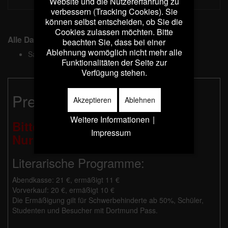
Website und die Nutzererfahrung zu
verbessern (Tracking Cookies). Sie
können selbst entscheiden, ob Sie die
Cookies zulassen möchten. Bitte
Alle Daten
beachten Sie, dass bei einer
Ablehnung womöglich nicht mehr alle
Samstag, 21. November
19:30
Funktionalitäten der Seite zur
Verfügung stehen.
Preise:
Akzeptieren
Ablehnen
Weitere Informationen
|
Bitte beachten Sie:
Impressum
Nur Barzahlung möglich!
Literarische Programme:
Abendkasse: 21 €, ermäßigt 11 €
Vorverkauf: 20 €, ermäßigt 10 €
Die Ermäßigung gilt für Schwerbehinderte ab 50%, Schüler,
Studenten und Besucher mit Dortmund Pass.